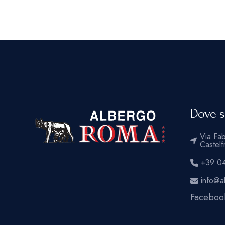
Dove 
Via Fab
Castel
+39 04
info@a
Faceboo