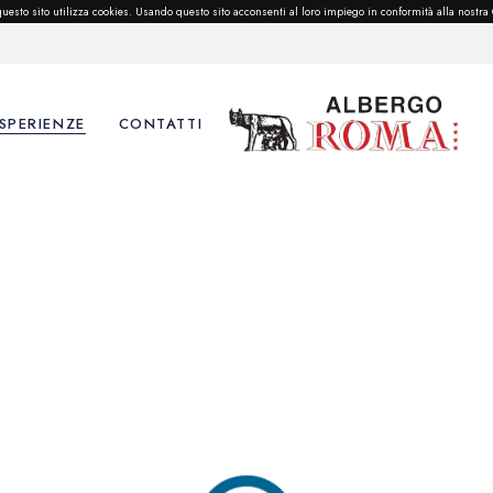
e questo sito utilizza cookies. Usando questo sito acconsenti al loro impiego in conformità alla nostra
SPERIENZE
CONTATTI
venti
sperienze e Dintorni