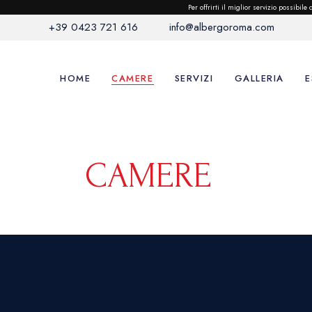
Per offrirti il miglior servizio possibil
+39 0423 721 616
info@albergoroma.com
HOME
CAMERE
SERVIZI
GALLERIA
E
Camera basic
E
CAMERE
Camera twin
E
Camera matrimoniale standard
Camera matrimoniale superior
Junior Suite
Suite