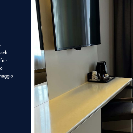
-
nack
fè -
no
omaggio