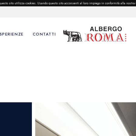
e questo sito utilizza cookies. Usando questo sito acconsenti al loro impiego in conformità alla nostra
SPERIENZE
CONTATTI
venti
sperienze e Dintorni