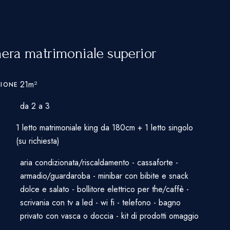
ra matrimoniale superior
21m²
SIONE
da 2 a 3
1 letto matrimoniale king da 180cm + 1 letto singolo
(su richiesta)
aria condizionata/riscaldamento - cassaforte -
I
armadio/guardaroba - minibar con bibite e snack
dolce e salato - bollitore elettrico per the/caffè -
scrivania con tv a led - wi fi - telefono - bagno
privato con vasca o doccia - kit di prodotti omaggio