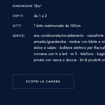
18m²
DIMENSIONE
da 1 a 2
OSPITI
1 letto matrimoniale da 160cm
LETTI
aria condizionata/riscaldamento - cassaforte 
SERVIZI
armadio/guardaroba - minibar con bibite e s
dolce e salato - bollitore elettrico per the/caf
scrivania con tv a led - wi fi - telefono - bag
privato con vasca o doccia - kit di prodotti 
SCOPRI LA CAMERA