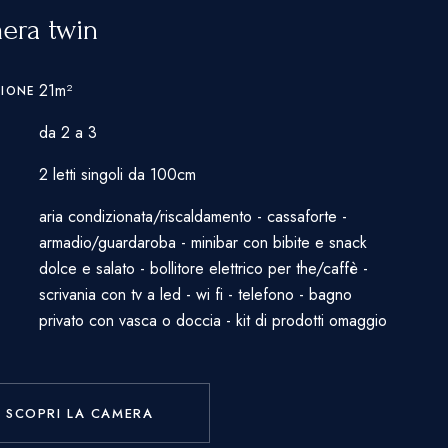
era twin
21m²
SIONE
da 2 a 3
2 letti singoli da 100cm
aria condizionata/riscaldamento - cassaforte -
I
armadio/guardaroba - minibar con bibite e snack
dolce e salato - bollitore elettrico per the/caffè -
scrivania con tv a led - wi fi - telefono - bagno
privato con vasca o doccia - kit di prodotti omaggio
SCOPRI LA CAMERA