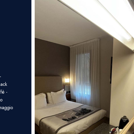
-
nack
fè -
no
omaggio