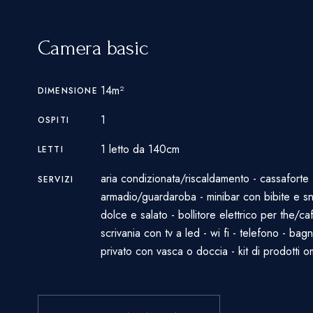
Camera basic
14m²
DIMENSIONE
1
OSPITI
1 letto da 140cm
LETTI
aria condizionata/riscaldamento - cassaforte 
SERVIZI
armadio/guardaroba - minibar con bibite e s
dolce e salato - bollitore elettrico per the/caf
scrivania con tv a led - wi fi - telefono - bag
privato con vasca o doccia - kit di prodotti 